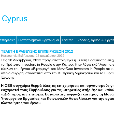
 Υπηρεσίες
Πιστοποιημένοι Οργανισμοί
Έντυπα, Εκδόσεις, Άρθρα & Εργαλ
ΤΕΛΕΤΗ ΒΡΑΒΕΥΣΗΣ ΕΠΙΧΕΙΡΗΣΕΩΝ 2012
Ημερομηνία Εκδήλωσης: 18 Δεκεμβρίου, 2012
Στις 18 Δεκεμβρίου, 2012 πραγματοποιήθηκε η Τελετή Βράβευσης επιχ
το Πρότυπο Investors in People στην Κύπρο. Η εν λόγω εκδήλωση α
κύκλων του έργου «Εφαρμογή του Μοντέλου Investors in People σε κυ
οποίο συγχρηματοδοτείται από την Κυπριακή Δημοκρατία και το Ευρω
Ένωσης.
Η ΟΕΒ συγχαίρει θερμά όλες τις επιχειρήσεις και οργανισμούς γ
ευχαριστεί τους Σύμβουλους για τις υπηρεσίες στήριξης και κα
ταξίδι προς την επιτυχία. Ευχαριστίες εκφράζει και προς τη Μο
Υπουργείου Εργασίας και Κοινωνικών Ασφαλίσεων για την αγαστ
υλοποίησης του έργου.